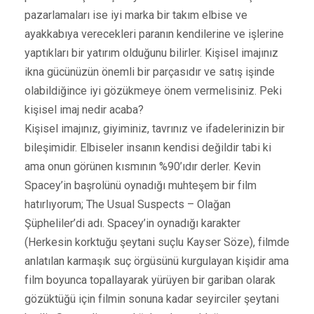
pazarlamaları ise iyi marka bir takım elbise ve
ayakkabıya verecekleri paranın kendilerine ve işlerine
yaptıkları bir yatırım olduğunu bilirler. Kişisel imajınız
ikna gücünüzün önemli bir parçasıdır ve satış işinde
olabildiğince iyi gözükmeye önem vermelisiniz. Peki
kişisel imaj nedir acaba?
Kişisel imajınız, giyiminiz, tavrınız ve ifadelerinizin bir
bileşimidir. Elbiseler insanın kendisi değildir tabi ki
ama onun görünen kısmının %90’ıdır derler. Kevin
Spacey’in başrolünü oynadığı muhteşem bir film
hatırlıyorum; The Usual Suspects – Olağan
Şüpheliler’di adı. Spacey’in oynadığı karakter
(Herkesin korktuğu şeytani suçlu Kayser Söze), filmde
anlatılan karmaşık suç örgüsünü kurgulayan kişidir ama
film boyunca topallayarak yürüyen bir gariban olarak
gözüktüğü için filmin sonuna kadar seyirciler şeytani