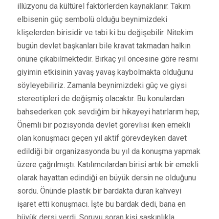
illüzyonu da kültürel faktörlerden kaynaklanır. Takım
elbisenin güç sembolü olduğu beynimizdeki
klişelerden birisidir ve tabi ki bu değişebilir. Nitekim
bugün devlet başkanları bile kravat takmadan halkın
önüne çıkabilmektedir. Birkaç yıl öncesine göre resmi
giyimin etkisinin yavaş yavaş kaybolmakta olduğunu
söyleyebiliriz. Zamanla beynimizdeki güç ve giysi
stereotipleri de değişmiş olacaktır. Bu konulardan
bahsederken çok sevdiğim bir hikayeyi hatırlarım hep;
Önemli bir pozisyonda devlet görevlisi iken emekli
olan konuşmacı geçen yıl aktif görevdeyken davet
edildiği bir organizasyonda bu yıl da konuşma yapmak
üzere çağrılmıştı. Katılımcılardan birisi artık bir emekli
olarak hayattan edindiği en büyük dersin ne olduğunu
sordu. Önünde plastik bir bardakta duran kahveyi
işaret etti konuşmacı. İşte bu bardak dedi, bana en
büyük dersi verdi. Soruyu soran kişi şaşkınlıkla