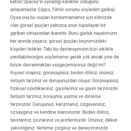
katilin Spacey’in oynadığı karakter olduğunu
anlayamazlar (Upps, filmin sonunu söyledim galiba).
Oysa ona bu suçları kondurmamamız için elimizde
olan görsel ipuçları yalnızca onun topallayan bir
gariban olmasından ibarettir. Bunu günlük hayatımızın
her anında yaşarız; görsel ipuçları beynimizdeki
klişeleri tetikler. Tabi bu davranışımızın bizi sıklıkla
yanıltabileceğini söylememe gerek yok ancak yine de
böyle davranmaktan vazgeçemiyoruz değil mi?
Kişisel imajınız, görünüşünüz, beden diliniz, ününüz,
iletişim tarzınız ve duruşunuzdan oluşur. Görünüşünüz,
fiziksel özellikleriniz, giysileriniz ve giyim tarzınızdır.
İletişim tarzınız, konuşma, yazma ve dinleme
tarzınızdır. Duruşunuz, karizmanız, özgüveniniz,
özsaygınız ve kendine inancınızdır. Beden diliniz,
tavırlarınız, pozlarınız ve jestlerinizdir. Ününüz, dikkat
çekiciliğiniz, ilerleme çizginiz ve deneyiminizdir.