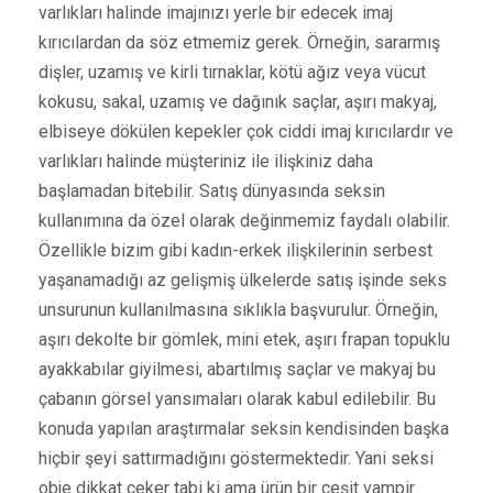
varlıkları halinde imajınızı yerle bir edecek imaj
kırıcılardan da söz etmemiz gerek. Örneğin, sararmış
dişler, uzamış ve kirli tırnaklar, kötü ağız veya vücut
kokusu, sakal, uzamış ve dağınık saçlar, aşırı makyaj,
elbiseye dökülen kepekler çok ciddi imaj kırıcılardır ve
varlıkları halinde müşteriniz ile ilişkiniz daha
başlamadan bitebilir. Satış dünyasında seksin
kullanımına da özel olarak değinmemiz faydalı olabilir.
Özellikle bizim gibi kadın-erkek ilişkilerinin serbest
yaşanamadığı az gelişmiş ülkelerde satış işinde seks
unsurunun kullanılmasına sıklıkla başvurulur. Örneğin,
aşırı dekolte bir gömlek, mini etek, aşırı frapan topuklu
ayakkabılar giyilmesi, abartılmış saçlar ve makyaj bu
çabanın görsel yansımaları olarak kabul edilebilir. Bu
konuda yapılan araştırmalar seksin kendisinden başka
hiçbir şeyi sattırmadığını göstermektedir. Yani seksi
obje dikkat çeker tabi ki ama ürün bir çeşit vampir