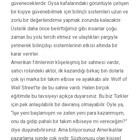
güveneceklerdir. Oysa kafalarındaki görüntüyle çelişen
bir kişiye güvenebilmek için bilinçli sistemleri uzun ve
zorlu bir değerlendirme yapmak zorunda kalacaktır.
Üstelik daha önce belirttiğimiz gibi insanlar çoğu
zaman bu yolu tercih etmez ve ulaştıkları yargıyla
yetinerek bilinçdışı sistemlerinin etkisi altında bir
karar verirler.
Amerikan filmlerinin klişeleşmiş bir sahnesi vardır;
satıcı rolündeki aktör, ilk kazandığı birkaç bin dolarla
çok iyi marka bir takım elbise ve ayakkabı alır. Wolf of
Wall Street’te de bu sahne vardı. Halen birçok
eğitimde bu tavsiyeyi açıkça duyarsınız. Bu biz Türkler
için pek anlaşılabilir bir davranış olmayabilir. Öyle ya,
“İşe yeni başlamışım ve zaten yeni para kazanmışım,
onu da gidip pahalı bir takım elbiseye mi vereceğim?”
diye düşünebilirsiniz. Ama biliyorsunuz Amerikalılar
pazarlama işinde çok iyidir. Sözkonusu olan kişisel