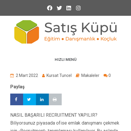
HIZLI MENÜ
2 Mart 2022
Kursat Tuncel
Makaleler
0
Paylaş
NASIL BAŞARILI RECRUITMENT YAPILIR?
Biliyorsunuz piyasada ofise emlak danışmanı çekmek
için -Recruitment- tanımlaması kullanılıyor. Bu aslında