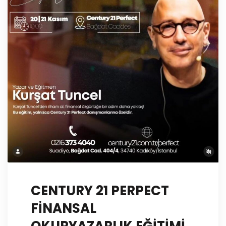
CENTURY 21 PERPECT
FİNANSAL
OKURYAZARLIK EĞİTİMİ