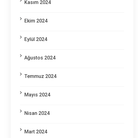
Kasım 2024
Ekim 2024
Eylül 2024
Ağustos 2024
Temmuz 2024
Mayıs 2024
Nisan 2024
Mart 2024