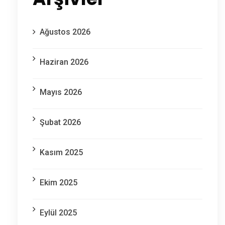
Ağustos 2026
Haziran 2026
Mayıs 2026
Şubat 2026
Kasım 2025
Ekim 2025
Eylül 2025