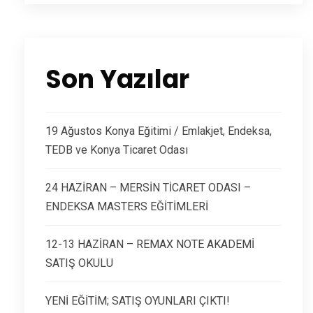
Son Yazılar
19 Ağustos Konya Eğitimi / Emlakjet, Endeksa,
TEDB ve Konya Ticaret Odası
24 HAZİRAN – MERSİN TİCARET ODASI –
ENDEKSA MASTERS EĞİTİMLERİ
12-13 HAZİRAN – REMAX NOTE AKADEMİ
SATIŞ OKULU
YENİ EĞİTİM; SATIŞ OYUNLARI ÇIKTI!