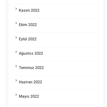
Kasım 2022
Ekim 2022
Eylül 2022
Ağustos 2022
Temmuz 2022
Haziran 2022
Mayıs 2022