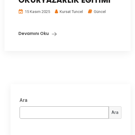
15 Kasım 2025
Kursat Tuncel
Güncel
Devamını Oku
Ara
Ara