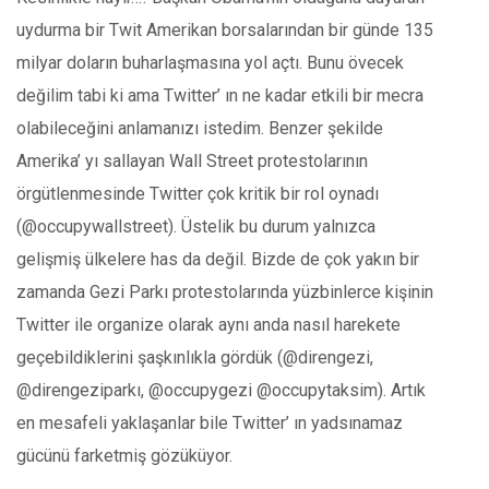
uydurma bir Twit Amerikan borsalarından bir günde 135
milyar doların buharlaşmasına yol açtı. Bunu övecek
değilim tabi ki ama Twitter’ ın ne kadar etkili bir mecra
olabileceğini anlamanızı istedim. Benzer şekilde
Amerika’ yı sallayan Wall Street protestolarının
örgütlenmesinde Twitter çok kritik bir rol oynadı
(@occupywallstreet). Üstelik bu durum yalnızca
gelişmiş ülkelere has da değil. Bizde de çok yakın bir
zamanda Gezi Parkı protestolarında yüzbinlerce kişinin
Twitter ile organize olarak aynı anda nasıl harekete
geçebildiklerini şaşkınlıkla gördük (@direngezi,
@direngeziparkı, @occupygezi @occupytaksim). Artık
en mesafeli yaklaşanlar bile Twitter’ ın yadsınamaz
gücünü farketmiş gözüküyor.