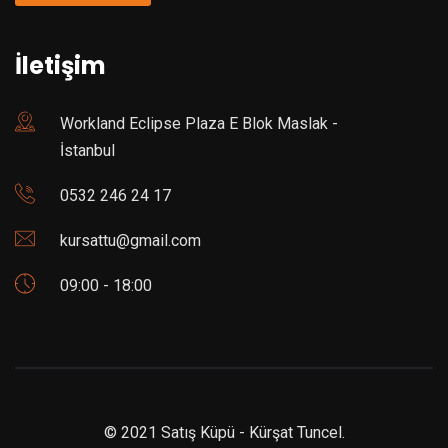
İletişim
Workland Eclipse Plaza E Blok Maslak -
İstanbul
0532 246 24 17
kursattu@gmail.com
09:00 - 18:00
© 2021 Satış Küpü - Kürşat Tuncel.