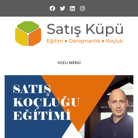
HIZLI MENÜ