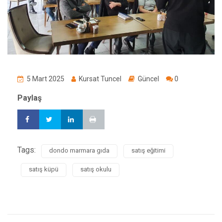
5 Mart 2025
Kursat Tuncel
Güncel
0
Paylaş
Tags:
dondo marmara gıda
satış eğitimi
satış küpü
satış okulu